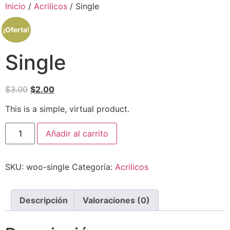
Inicio
/
Acrilicos
/ Single
¡Oferta!
Single
$
3.00
$
2.00
This is a simple, virtual product.
Añadir al carrito
SKU:
woo-single
Categoría:
Acrilicos
Descripción
Valoraciones (0)