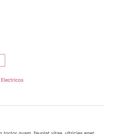
:
Electricos
tortor quam, feugiat vitae, ultricies eget,