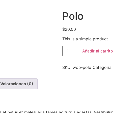
Polo
$
20.00
This is a simple product.
Añadir al carrito
SKU:
woo-polo
Categoría
Valoraciones (0)
 et netus et malesuada fames ac turpis egestas. Vestibulum 